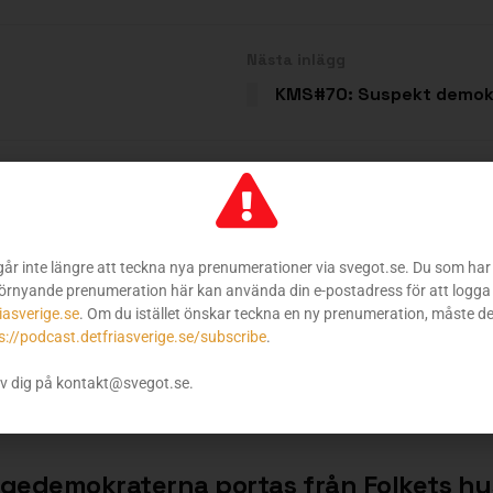
Nästa inlägg
KMS#70: Suspekt demokr
vandringsbidraget, kommunerna och de
går inte längre att teckna nya prenumerationer via svegot.se. Du som har 
MBER 2025
örnyande prenumeration här kan använda din e-postadress för att logga 
iasverige.se
. Om du istället önskar teckna en ny prenumeration, måste d
 om återvandringsbidraget fortsätter, och allt fler kommuner väg
s://podcast.detfriasverige.se/subscribe
.
på...
v dig på kontakt@svegot.se.
igedemokraterna portas från Folkets hu