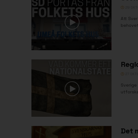
29 OKT
Att Sver
behovet
Regio
27 OKT
Sverige 
utforska
Det 