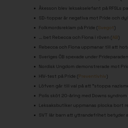
Åkesson blev leksakselefant på RFSLs pa
SD-toppar är negativa mot Pride och dyl
Folkmordsreklam på Pride (
Svegot
)
… bet Rebecca och Fiona i röven (
AB
)
Rebecca och Fiona uppmanar till att hota
Sveriges ÖB spexade under Prideparaden
Nordisk Ungdom demonstrerade mot Pri
HIV-test på Pride (
Preventivhiv
)
Löfven går till val på att ”stoppa nazism
Polis sköt 20-åring med Downs syndrom 
Leksaksbutiker uppmanas plocka bort re
SVT lär barn att yttrandefrihet betyder 