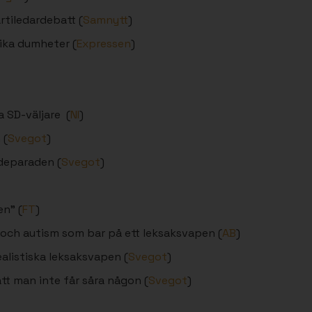
rtiledardebatt (
Samnytt
)
ika dumheter (
Expressen
)
 SD-väljare (
NI
)
 (
Svegot
)
deparaden (
Svegot
)
en” (
FT
)
och autism som bar på ett leksaksvapen (
AB
)
alistiska leksaksvapen (
Svegot
)
att man inte får såra någon (
Svegot
)