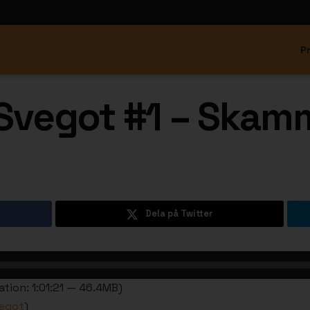
P
vegot #1 – Skamm
Dela på Twitter
ation: 1:01:21 — 46.4MB)
egot
)