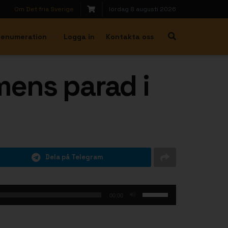
Om Det fria Sverige
lördag 8 augusti 2026
renumeration
Logga in
Kontakta oss
ens parad i
Dela på Telegram
Använd
00:00
upp/ner-
piltangenterna