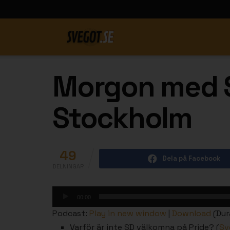
Morgon med S
Stockholm
49
Dela på Facebook
DELNINGAR
Ljudspelare
00:00
Podcast:
Play in new window
|
Download
(Dur
Varför är inte SD välkomna på Pride? (
Sv