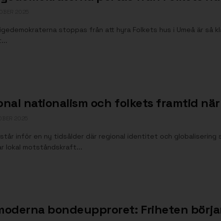
OBER 2025
igedemokraterna stoppas från att hyra Folkets hus i Umeå är så kl
...
nal nationalism och folkets framtid när 
OBER 2025
står inför en ny tidsålder där regional identitet och globalisering
r lokal motståndskraft...
moderna bondeupproret: Friheten börjar