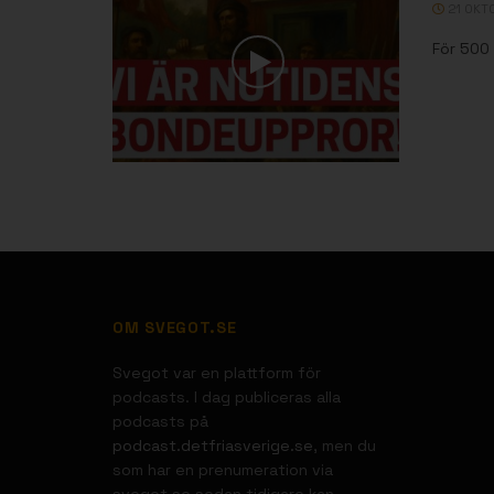
21 OKT
För 500 
OM SVEGOT.SE
Svegot var en plattform för
podcasts. I dag publiceras alla
podcasts på
podcast.detfriasverige.se
, men du
som har en prenumeration via
svegot.se sedan tidigare kan