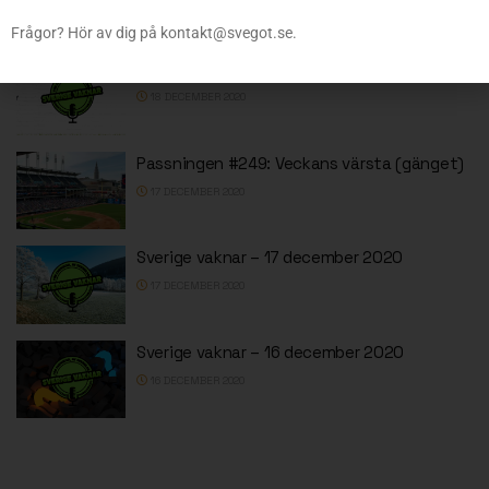
ÄNNU MER FRÅN SVEGOT
Frågor? Hör av dig på kontakt@svegot.se.
Sverige vaknar – 18 december 2020
18 DECEMBER 2020
Passningen #249: Veckans värsta (gänget)
17 DECEMBER 2020
Sverige vaknar – 17 december 2020
17 DECEMBER 2020
Sverige vaknar – 16 december 2020
16 DECEMBER 2020