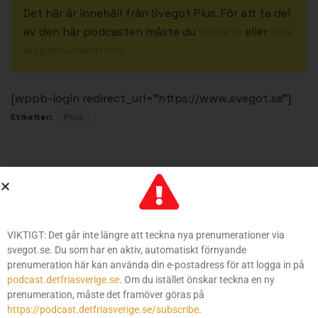
Det här är innehåll från Svegot Plus. För att ta del
av den här podcasten måste du
logga in
eller
lösa
en prenumeration
.
[wppb-login redirect_url=”https://www.svegot.se”]
Etiketter:
Plus
Föregående inlägg
Sverige vaknar #100(!): Är det 90-talisternas fel
allting?
VIKTIGT: Det går inte längre att teckna nya prenumerationer via
Nästa inlägg
svegot.se. Du som har en aktiv, automatiskt förnyande
Om att komma igång, och fortsätta, träna
prenumeration här kan använda din e-postadress för att logga in på
podcast.detfriasverige.se
. Om du istället önskar teckna en ny
prenumeration, måste det framöver göras på
https://podcast.detfriasverige.se/subscribe
.