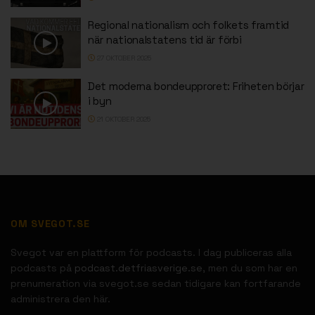
Regional nationalism och folkets framtid
när nationalstatens tid är förbi
27 OKTOBER 2025
Det moderna bondeupproret: Friheten börjar
i byn
21 OKTOBER 2025
OM SVEGOT.SE
Svegot var en plattform för podcasts. I dag publiceras alla
podcasts på
podcast.detfriasverige.se
, men du som har en
prenumeration via svegot.se sedan tidigare kan fortfarande
administrera den här.