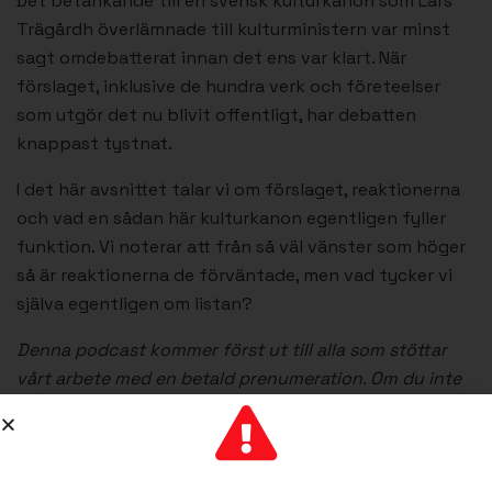
Det betänkande till en svensk kulturkanon som Lars
Trägårdh överlämnade till kulturministern var minst
sagt omdebatterat innan det ens var klart. När
förslaget, inklusive de hundra verk och företeelser
som utgör det nu blivit offentligt, har debatten
knappast tystnat.
I det här avsnittet talar vi om förslaget, reaktionerna
och vad en sådan här kulturkanon egentligen fyller
funktion. Vi noterar att från så väl vänster som höger
så är reaktionerna de förväntade, men vad tycker vi
själva egentligen om listan?
Denna podcast kommer först ut till alla som stöttar
vårt arbete med en betald prenumeration. Om du inte
vill eller kan stödja oss får du tillgång till podcasten
via
podcast.detfriasverige.se
först två veckor efter
den ursprungligen publicerats.