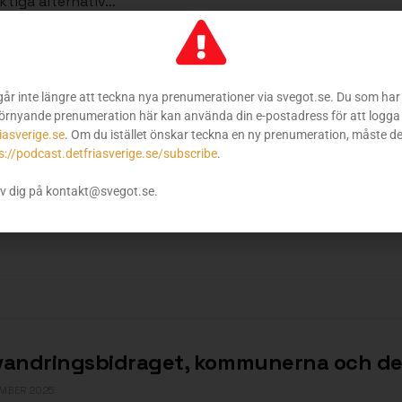
iktiga alternativ…
på arbetsmarknaden, nu senast hos Amazon. Men vad kommer d
ara förberedda som individer, men också för att vår organi
r att domineras av meningslöshet.
går inte längre att teckna nya prenumerationer via svegot.se. Du som har 
örnyande prenumeration här kan använda din e-postadress för att logga 
iasverige.se
. Om du istället önskar teckna en ny prenumeration, måste d
s://podcast.detfriasverige.se/subscribe
.
Nästa inlägg
v dig på kontakt@svegot.se.
d när nationalstatens tid
Återvandringsbidraget,
vandringsbidraget, kommunerna och de
MBER 2025