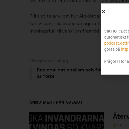
det faktiskt finns nationalister som skapar r
Till sist talar vi om hur AI skördar vidare 
kan vi som fria svenskar agera för att dels v
meningsfull tillvaro i en framtid som riskera
VIKTIGT: Det 
automatiskt f
podcast.detfr
göras på
http
Föregående inlägg
Frågor? Hör a
Regional nationalism och folkets framti
är förbi
ÄNNU MER FRÅN SVEGOT
Åter
6 NOVE