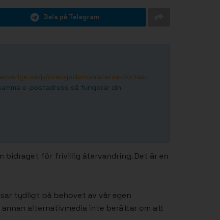
Dela på Telegram
iasverige.se/p/sverigedemokraterna-portas-
 samma e-postadress så fungerar din
idraget för frivillig återvandring. Det är en
isar tydligt på behovet av vår egen
ch annan alternativmedia inte berättar om att