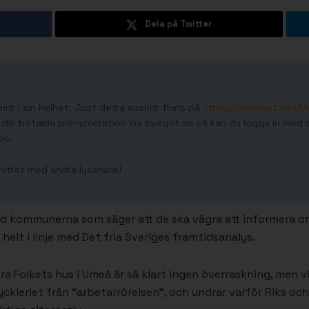
Dela på Twitter
itt i sin helhet. Just detta avsnitt finns på
https://podcast.detfr
 din betalda prenumeration via svegot.se så kan du logga in med
se.
ittet med andra lyssnare!
d kommunerna som säger att de ska vägra att informera om b
elt i linje med Det fria Sveriges framtidsanalys.
a Folkets hus i Umeå är så klart ingen överraskning, men v
hyckleriet från “arbetarrörelsen”, och undrar varför Riks o