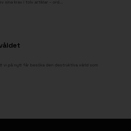
ina krav i tolv artiklar – ord...
rvåldet
tt vi på nytt får besöka den destruktiva värld som