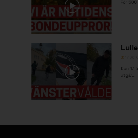
För 500 
Lull
17 OKT
Den 17-å
utgår...