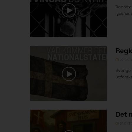
Debatten
lyssnar 
Regio
27 OKT
Sverige 
utforska
Det 
21 OKT