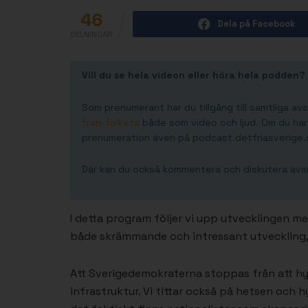
46
Dela på Facebook
DELNINGAR
Vill du se hela videon eller höra hela podden?
Som prenumerant har du tillgång till samtliga avsn
fran-folkets
både som video och ljud. Om du har
prenumeration även på podcast.detfriasverige.
Där kan du också kommentera och diskutera avsn
I detta program följer vi upp utvecklingen me
både skrämmande och intressant utveckling, h
Att Sverigedemokraterna stoppas från att hyr
infrastruktur. Vi tittar också på hetsen och 