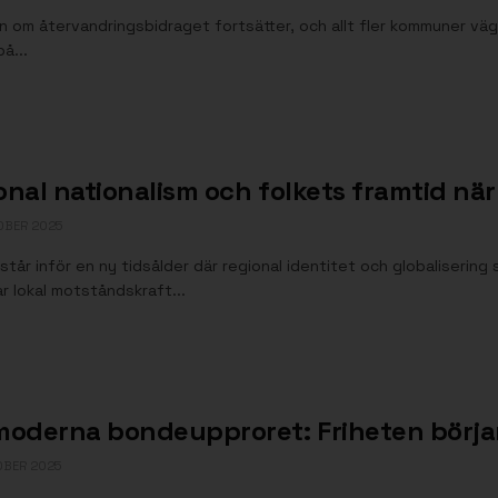
 om återvandringsbidraget fortsätter, och allt fler kommuner väg
på...
nal nationalism och folkets framtid när 
OBER 2025
står inför en ny tidsålder där regional identitet och globalisering
r lokal motståndskraft...
moderna bondeupproret: Friheten börjar
OBER 2025