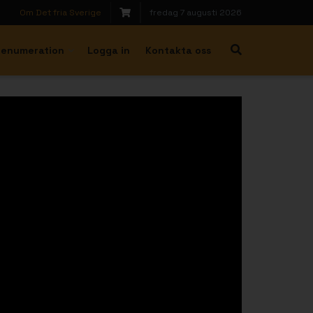
Om Det fria Sverige
fredag 7 augusti 2026
renumeration
Logga in
Kontakta oss