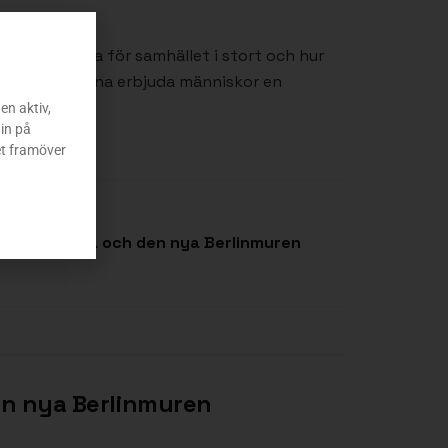
etta innebära för samhället i stort och hur
sation ska kunna erbjuda människor en
en aktiv,
in på
et framöver
 kommunerna och den nya Berlinmuren
n nya Berlinmuren