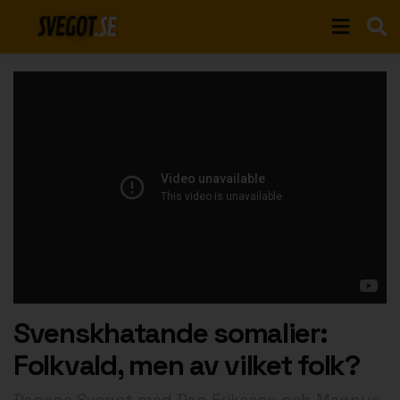
Svenskhatande somalier:
Folkvald, men av vilket folk?
Dagens Svegot med Dan Eriksson och Magnus