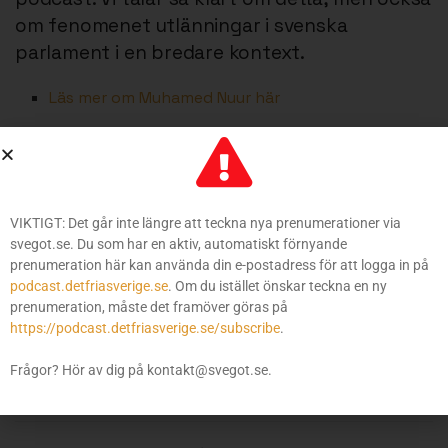
om fenomenet utlänningar i svenska
parlament i en bredare kontext.
Läs mer om Muhamed Nuur här
Dessutom talar vi om skandalen i Tyskland där en
folkvald politiker gripits av polisen för att han hyrt ut
sin lokal till en idrottsförening. Vad är det som händer
VIKTIGT: Det går inte längre att teckna nya prenumerationer via
och varför vill Tido-partierna se en liknande
svegot.se. Du som har en aktiv, automatiskt förnyande
utveckling i Sverige?
prenumeration här kan använda din e-postadress för att logga in på
podcast.detfriasverige.se
. Om du istället önskar teckna en ny
Läs mer om gripandet här
prenumeration, måste det framöver göras på
https://podcast.detfriasverige.se/subscribe
.
Etiketter:
Föreningsfrihet
Muhamed Nuur
Frågor? Hör av dig på kontakt@svegot.se.
Patrick Wieschke
Tyskland
Vänsterpartiet