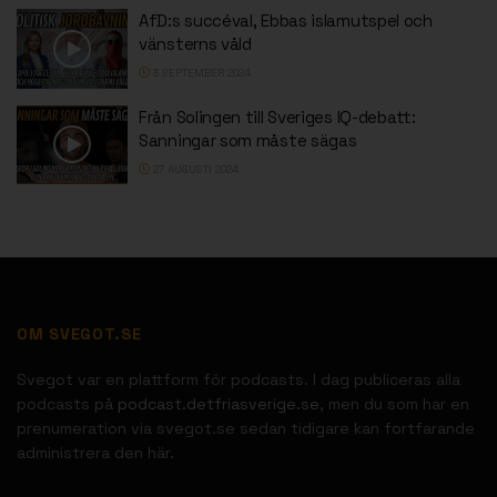
AfD:s succéval, Ebbas islamutspel och
vänsterns våld
3 SEPTEMBER 2024
Från Solingen till Sveriges IQ-debatt:
Sanningar som måste sägas
27 AUGUSTI 2024
OM SVEGOT.SE
Svegot var en plattform för podcasts. I dag publiceras alla
podcasts på
podcast.detfriasverige.se
, men du som har en
prenumeration via svegot.se sedan tidigare kan fortfarande
administrera den här.