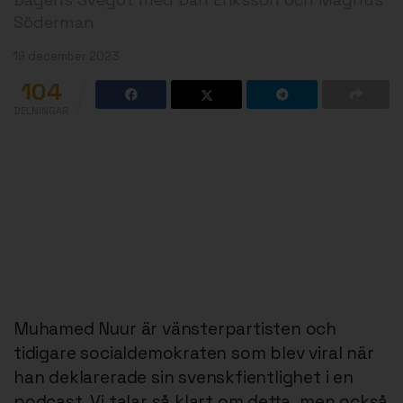
Söderman
19 december 2023
104
DELNINGAR
Muhamed Nuur är vänsterpartisten och
tidigare socialdemokraten som blev viral när
han deklarerade sin svenskfientlighet i en
podcast. Vi talar så klart om detta, men också