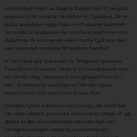
I direktsändningen av Dagens Svegot den 27 augusti
granskar vi de senaste händelserna i Tyskland, där en
syrisk asylsökare ligger bakom ett uppmärksammat
terrordåd. Vi analyserar den politiska reaktionen och
diskuterar de kommande valen i östra Tyskland. Vad
kan resultatet innebära för landets framtid?
Vi tar också upp gripandet av Telegrams grundare
Pavel Durov i Frankrike. Detta är ett oroväckande men
förväntat steg i attackerna mot yttrandefriheten i
väst. Vi diskuterar varningarna från den ryska
oppositionen och vad vi kan lära av dem.
Slutligen lyfter vi blicken mot Sverige, där Hanif Bali
har väckt debatt genom att diskutera IQ-frågan. Vi går
längre än Bali och undersöker den känsliga men
viktiga kopplingen mellan IQ, invandring och