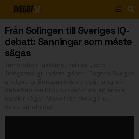
Från Solingen till Sveriges IQ-
debatt: Sanningar som måste
sägas
Terrordåd i Tyskland, val i öst, och
Telegrams grundare gripen. Dagens Svegot
analyserar Europas kris och går längre i
debatten om IQ och invandring än andra
medier vågar. Missa inte tisdagens
direktsändning!