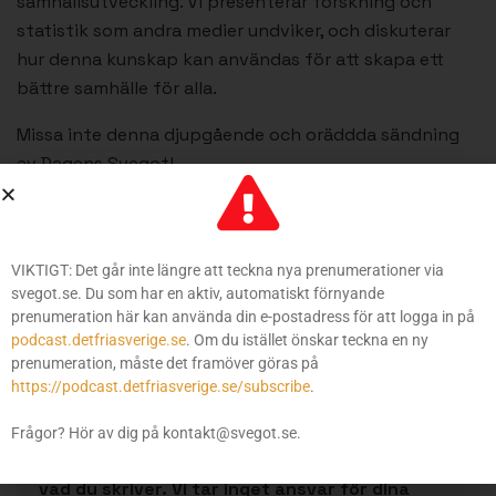
samhällsutveckling. Vi presenterar forskning och
statistik som andra medier undviker, och diskuterar
hur denna kunskap kan användas för att skapa ett
bättre samhälle för alla.
Missa inte denna djupgående och oräddda sändning
av Dagens Svegot!
Diskutera podden
VIKTIGT: Det går inte längre att teckna nya prenumerationer via
svegot.se. Du som har en aktiv, automatiskt förnyande
prenumeration här kan använda din e-postadress för att logga in på
Genom att öppna ett gratis konto på
podcast.detfriasverige.se
. Om du istället önskar teckna en ny
friasvenskar.se
kan du kommentera den här
prenumeration, måste det framöver göras på
artikeln.
https://podcast.detfriasverige.se/subscribe
.
Kommentarer är inte redaktionellt material
Frågor? Hör av dig på kontakt@svegot.se.
och det är du som är personligt ansvarig för
vad du skriver. Vi tar inget ansvar för dina