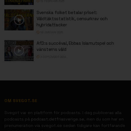
18 FEBRUARI 2025
Svenska folket betalar priset:
Våldtäktsstatistik, censurkrav och
hybridattacker
14 JANUARI 2025
AfD:s succéval, Ebbas islamutspel och
vänsterns våld
3 SEPTEMBER 2024
OM SVEGOT.SE
Svegot var en plattform för podcasts. I dag publiceras alla
podcasts på
podcast.detfriasverige.se
, men du som har en
prenumeration via svegot.se sedan tidigare kan fortfarande