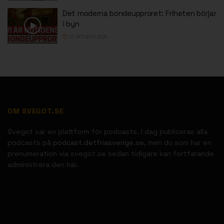
Det moderna bondeupproret: Friheten börjar
i byn
21 OKTOBER 2025
OM SVEGOT.SE
Svegot var en plattform för podcasts. I dag publiceras alla
podcasts på
podcast.detfriasverige.se
, men du som har en
prenumeration via svegot.se sedan tidigare kan fortfarande
administrera den här.