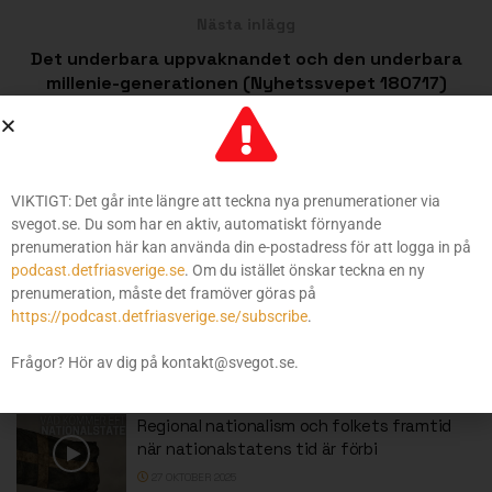
Nästa inlägg
Det underbara uppvaknandet och den underbara
millenie-generationen (Nyhetssvepet 180717)
ÄNNU MER FRÅN SVEGOT
VIKTIGT: Det går inte längre att teckna nya prenumerationer via
svegot.se. Du som har en aktiv, automatiskt förnyande
Återvandringsbidraget, kommunerna och
prenumeration här kan använda din e-postadress för att logga in på
den nya Berlinmuren
podcast.detfriasverige.se
. Om du istället önskar teckna en ny
6 NOVEMBER 2025
prenumeration, måste det framöver göras på
https://podcast.detfriasverige.se/subscribe
.
Sverigedemokraterna portas från Folkets
hus
Frågor? Hör av dig på kontakt@svegot.se.
29 OKTOBER 2025
Regional nationalism och folkets framtid
när nationalstatens tid är förbi
27 OKTOBER 2025