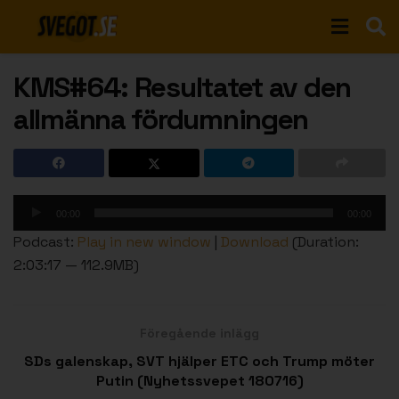
KMS#64: Resultatet av den
allmänna fördumningen
Ljudspelare
00:00
00:00
Podcast:
Play in new window
|
Download
(Duration:
2:03:17 — 112.9MB)
Föregående inlägg
SDs galenskap, SVT hjälper ETC och Trump möter
Putin (Nyhetssvepet 180716)