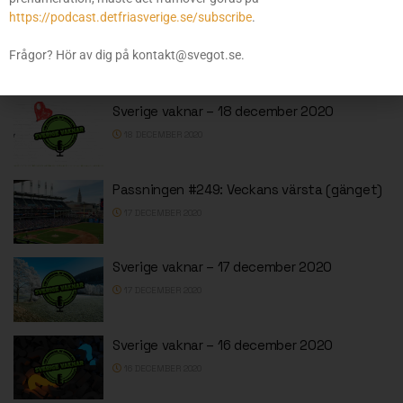
https://podcast.detfriasverige.se/subscribe
.
Frågor? Hör av dig på kontakt@svegot.se.
ÄNNU MER FRÅN SVEGOT
Sverige vaknar – 18 december 2020
18 DECEMBER 2020
Passningen #249: Veckans värsta (gänget)
17 DECEMBER 2020
Sverige vaknar – 17 december 2020
17 DECEMBER 2020
Sverige vaknar – 16 december 2020
16 DECEMBER 2020