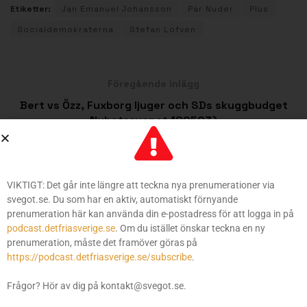
Etiketter:
Jan Emanuel Johansson
Pär Nuder
Plus
Socialdemokraterna
Stefan Löfven
Föregående inlägg
Bert vs Özz, Fuxborg ljuger och SDs skuggbudget
Nyhetssvepet 180503)
Nästa inlägg
Vitpillra dig själv (Kväll med Svegot #23)
VIKTIGT: Det går inte längre att teckna nya prenumerationer via
svegot.se. Du som har en aktiv, automatiskt förnyande
prenumeration här kan använda din e-postadress för att logga in på
podcast.detfriasverige.se
. Om du istället önskar teckna en ny
ÄNNU MER FRÅN SVEGOT
prenumeration, måste det framöver göras på
https://podcast.detfriasverige.se/subscribe
.
Så vill Socialdemokraterna tvinga dig in i
mångkulturen
Frågor? Hör av dig på kontakt@svegot.se.
6 MARS 2025