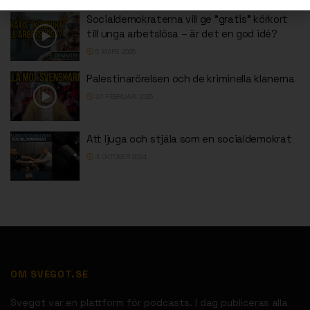
Socialdemokraterna vill ge ”gratis” körkort
till unga arbetslösa – är det en god idé?
5 MARS 2025
Palestinarörelsen och de kriminella klanerna
24 FEBRUARI 2025
Att ljuga och stjäla som en socialdemokrat
4 OKTOBER 2024
OM SVEGOT.SE
Svegot var en plattform för podcasts. I dag publiceras alla