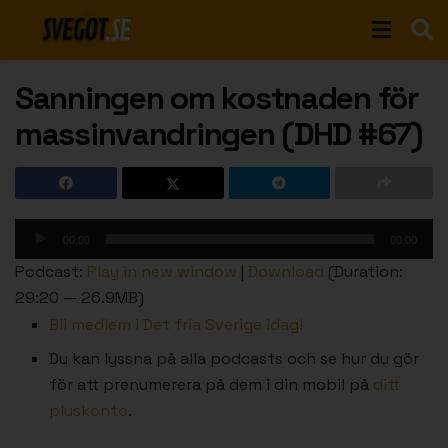
Sanningen om kostnaden för
massinvandringen (DHD #67)
Ljudspelare
00:00
00:00
Podcast:
Play in new window
|
Download
(Duration:
29:20 — 26.9MB)
Bli medlem i Det fria Sverige idag!
Du kan lyssna på alla podcasts och se hur du gör
för att prenumerera på dem i din mobil på
ditt
pluskonto
.