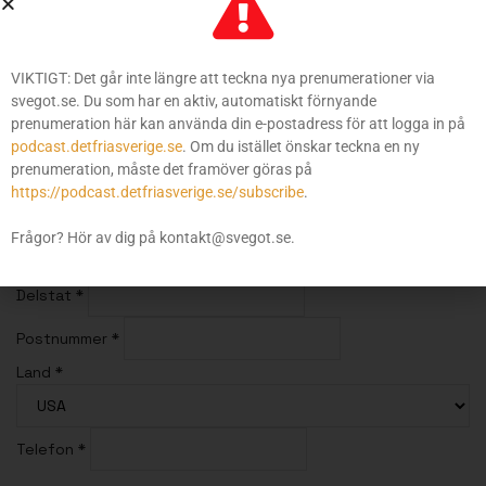
Fakturaadress
Förnamn
*
VIKTIGT: Det går inte längre att teckna nya prenumerationer via
svegot.se. Du som har en aktiv, automatiskt förnyande
Efternamn
*
prenumeration här kan använda din e-postadress för att logga in på
podcast.detfriasverige.se
. Om du istället önskar teckna en ny
Adress 1
*
prenumeration, måste det framöver göras på
https://podcast.detfriasverige.se/subscribe
.
Adress 2
Frågor? Hör av dig på kontakt@svegot.se.
Ort
*
Delstat
*
Postnummer
*
Land
*
Telefon
*