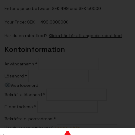
Enter a price between SEK 499 and SEK 50000
Your Price: SEK
Har du en rabattkod?
Klicka här för att ange din rabattkod
Kontoinformation
Användarnamn
*
Lösenord
*
Visa lösenord
Bekräfta lösenord
*
E-postadress
*
Bekräfta e-postadress
*
Har du redan ett konto?
Logga in här