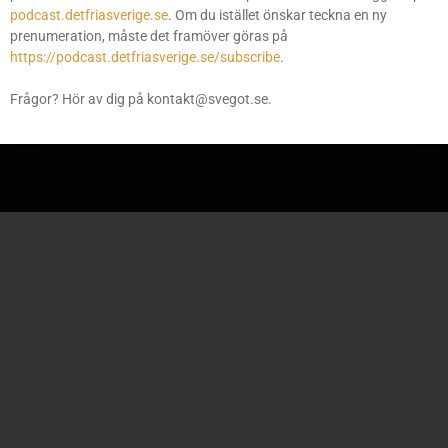
Svegot var en plattform för podcasts. I dag publiceras alla
podcast.detfriasverige.se
. Om du istället önskar teckna en ny
podcasts på
podcast.detfriasverige.se
, men du som har en
prenumeration, måste det framöver göras på
prenumeration via svegot.se sedan tidigare kan fortfarande
https://podcast.detfriasverige.se/subscribe
.
administrera den här.
Frågor? Hör av dig på kontakt@svegot.se.