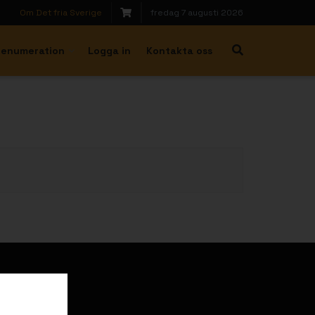
Om Det fria Sverige
fredag 7 augusti 2026
renumeration
Logga in
Kontakta oss