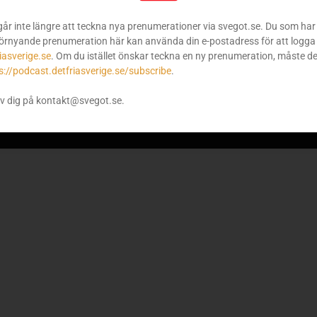
går inte längre att teckna nya prenumerationer via svegot.se. Du som har 
örnyande prenumeration här kan använda din e-postadress för att logga 
iasverige.se
. Om du istället önskar teckna en ny prenumeration, måste d
s://podcast.detfriasverige.se/subscribe
.
v dig på kontakt@svegot.se.