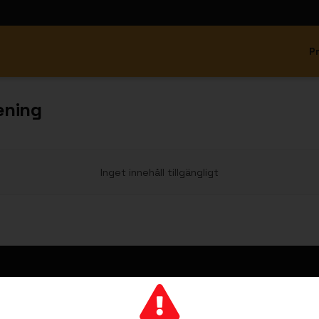
P
ening
Inget innehåll tillgängligt