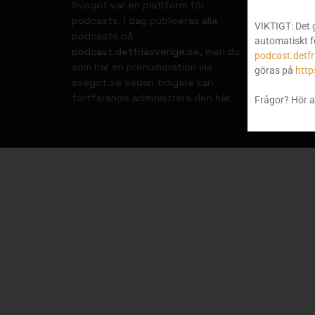
Svegot var en plattform för
podcasts. I dag publiceras alla
VIKTIGT: Det 
podcasts på
automatiskt f
podcast.detfriasverige.se
, men du
podcast.detfr
som har en prenumeration via
göras på
http
svegot.se sedan tidigare kan
fortfarande administrera den här.
Frågor? Hör a