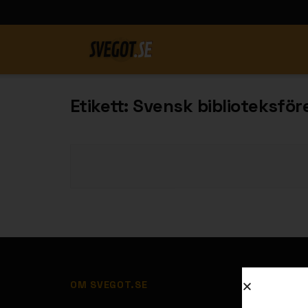
Etikett:
Svensk biblioteksför
OM SVEGOT.SE