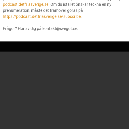
podcasts på
podcast.detfriasverige.se
, men du som har en
podcast.detfriasverige.se
. Om du istället önskar teckna en ny
prenumeration via svegot.se sedan tidigare kan fortfarande
prenumeration, måste det framöver göras på
administrera den här.
https://podcast.detfriasverige.se/subscribe
.
Frågor? Hör av dig på kontakt@svegot.se.