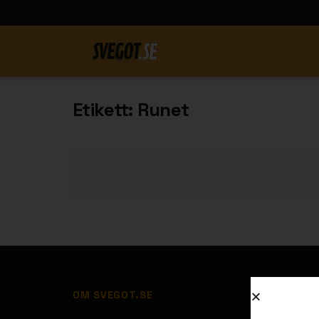
Etikett:
Runet
OM SVEGOT.SE