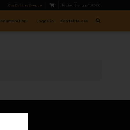
Om Det fria Sverige
lördag 8 augusti 2026
renumeration
Logga in
Kontakta oss