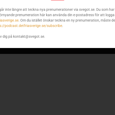
går inte längre att teckna nya prenumerationer via svegot.se. Du som har 
örnyande prenumeration här kan använda din e-postadress för att logga 
iasverige.se
. Om du istället önskar teckna en ny prenumeration, måste d
s://podcast.detfriasverige.se/subscribe
.
v dig på kontakt@svegot.se.