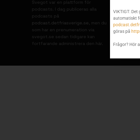
Svegot var en plattform för
podcasts. I dag publiceras alla
VIKTIGT: Det 
podcasts på
automatiskt f
podcast.detfriasverige.se
, men du
podcast.detfr
som har en prenumeration via
göras på
http
svegot.se sedan tidigare kan
fortfarande administrera den här.
Frågor? Hör a