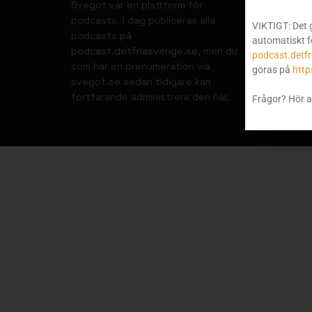
Svegot var en plattform för
podcasts. I dag publiceras alla
VIKTIGT: Det 
podcasts på
automatiskt f
podcast.detfriasverige.se
, men du
podcast.detfr
som har en prenumeration via
göras på
http
svegot.se sedan tidigare kan
fortfarande administrera den här.
Frågor? Hör a