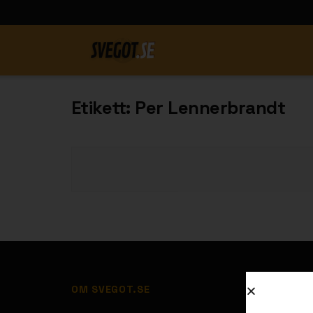
Etikett:
Per Lennerbrandt
OM SVEGOT.SE