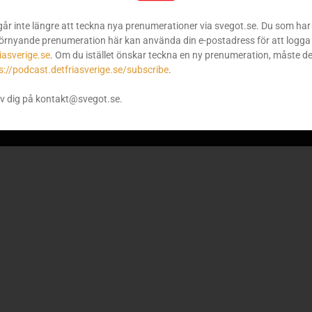
går inte längre att teckna nya prenumerationer via svegot.se. Du som har 
örnyande prenumeration här kan använda din e-postadress för att logga 
iasverige.se
. Om du istället önskar teckna en ny prenumeration, måste d
s://podcast.detfriasverige.se/subscribe
.
v dig på kontakt@svegot.se.