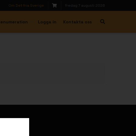
Om Det fria Sverige
fredag 7 augusti 2026
renumeration
Logga in
Kontakta oss