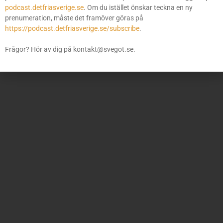
podcast.detfriasverige.se
. Om du istället önskar teckna en ny
prenumeration, måste det framöver göras på
https://podcast.detfriasverige.se/subscribe
.
Frågor? Hör av dig på kontakt@svegot.se.