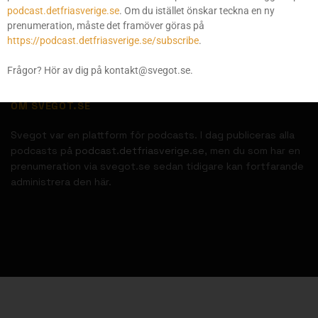
podcast.detfriasverige.se
. Om du istället önskar teckna en ny
prenumeration, måste det framöver göras på
https://podcast.detfriasverige.se/subscribe
.
Frågor? Hör av dig på kontakt@svegot.se.
OM SVEGOT.SE
Svegot var en plattform för podcasts. I dag publiceras alla
podcasts på
podcast.detfriasverige.se
, men du som har en
prenumeration via svegot.se sedan tidigare kan fortfarande
administrera den här.