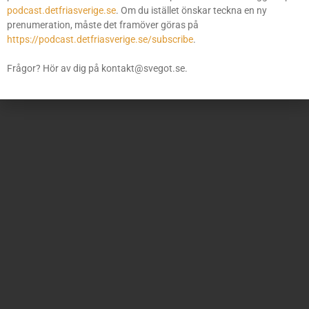
podcast.detfriasverige.se
. Om du istället önskar teckna en ny
prenumeration, måste det framöver göras på
https://podcast.detfriasverige.se/subscribe
.
Frågor? Hör av dig på kontakt@svegot.se.