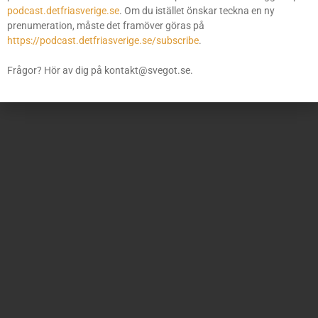
podcast.detfriasverige.se
. Om du istället önskar teckna en ny
prenumeration, måste det framöver göras på
https://podcast.detfriasverige.se/subscribe
.
Frågor? Hör av dig på kontakt@svegot.se.