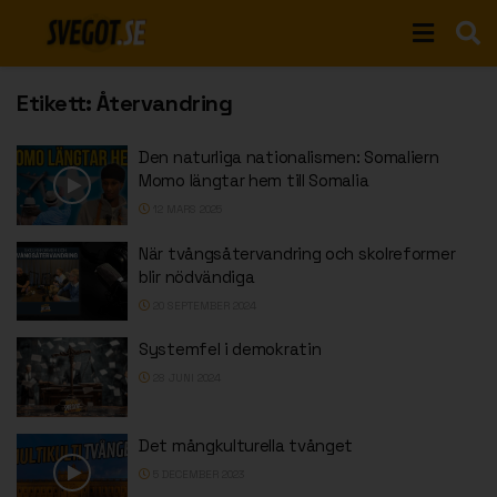
Etikett:
Återvandring
Den naturliga nationalismen: Somaliern
Momo längtar hem till Somalia
12 MARS 2025
När tvångsåtervandring och skolreformer
blir nödvändiga
20 SEPTEMBER 2024
Systemfel i demokratin
28 JUNI 2024
Det mångkulturella tvånget
5 DECEMBER 2023