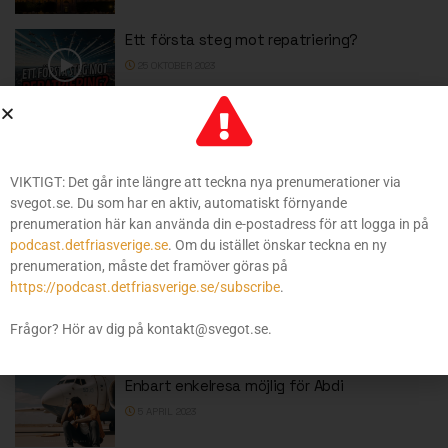
Ett första steg mot repatriering?
25 OKTOBER 2023
Europas vägskäl: Anpassning eller
återvandring?
23 OKTOBER 2023
VIKTIGT: Det går inte längre att teckna nya prenumerationer via
svegot.se. Du som har en aktiv, automatiskt förnyande
Lösningen: Internera – Deportera –
prenumeration här kan använda din e-postadress för att logga in på
Repatriera
podcast.detfriasverige.se
. Om du istället önskar teckna en ny
13 OKTOBER 2023
prenumeration, måste det framöver göras på
https://podcast.detfriasverige.se/subscribe
.
Hade vi fel om svenskarna?
11 OKTOBER 2023
Frågor? Hör av dig på kontakt@svegot.se.
Enbart enkelresa möjlig för Abdi
5 APRIL 2023