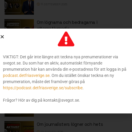
11 SEPTEMBER 2025
Om lögnarna och bedragarna i
alternativmedia
9 SEPTEMBER 2025
Om förslaget till svensk kulturkanon
3 SEPTEMBER 2025
VIKTIGT: Det går inte längre att teckna nya prenumerationer via
svegot.se. Du som har en aktiv, automatiskt förnyande
prenumeration här kan använda din e-postadress för att logga in på
Om demokratin, folkviljan och skådespelet
podcast.detfriasverige.se
. Om du istället önskar teckna en ny
29 AUGUSTI 2025
prenumeration, måste det framöver göras på
https://podcast.detfriasverige.se/subscribe
.
Om att bryta sig fri från bankens tyranni
Frågor? Hör av dig på kontakt@svegot.se.
26 AUGUSTI 2025
Om journalisters lögner och hets
22 AUGUSTI 2025