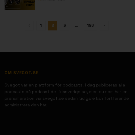
1
2
3
…
196
OM SVEGOT.SE
Svegot var en plattform för podcasts. I dag publiceras alla
podcasts på
podcast.detfriasverige.se
, men du som har en
prenumeration via svegot.se sedan tidigare kan fortfarande
administrera den här.