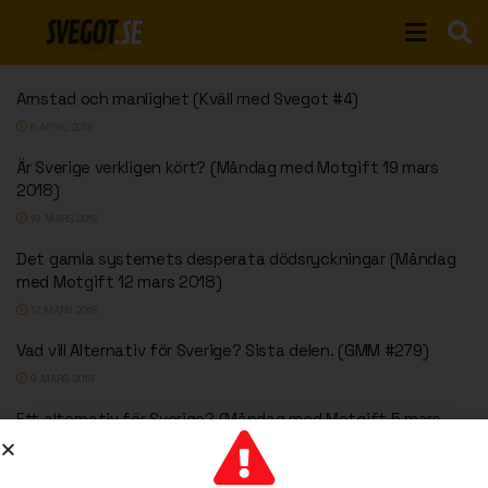
Arnstad och manlighet (Kväll med Svegot #4)
6 APRIL 2018
Är Sverige verkligen kört? (Måndag med Motgift 19 mars
2018)
19 MARS 2018
Det gamla systemets desperata dödsryckningar (Måndag
med Motgift 12 mars 2018)
12 MARS 2018
Vad vill Alternativ för Sverige? Sista delen. (GMM #279)
9 MARS 2018
Ett alternativ för Sverige? (Måndag med Motgift 5 mars
2018)
5 MARS 2018