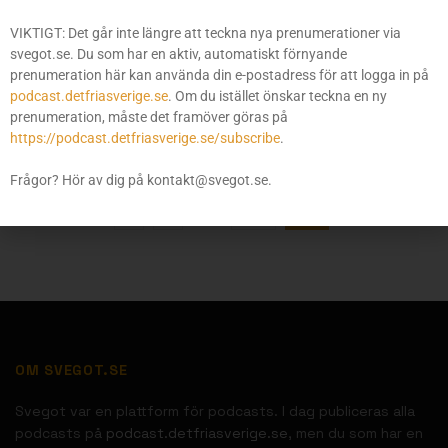
Svegot, Motgift och framtiden (Måndag med Motgift den
VIKTIGT: Det går inte längre att teckna nya prenumerationer via
26 februari 2018)
svegot.se. Du som har en aktiv, automatiskt förnyande
26 FEBRUARI 2018
prenumeration här kan använda din e-postadress för att logga in på
podcast.detfriasverige.se
. Om du istället önskar teckna en ny
Vad som behövs av ett nationellt parti (Måndag med
prenumeration, måste det framöver göras på
Motgift 19 februari 2018)
https://podcast.detfriasverige.se/subscribe
.
19 FEBRUARI 2018
Frågor? Hör av dig på kontakt@svegot.se.
1
…
195
196
OM SVEGOT.SE
Svegot var en plattform för podcasts. I dag publiceras alla
podcasts på
podcast.detfriasverige.se
, men du som har en