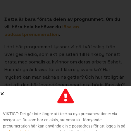
Detta är bara första delen av programmet. Om du
vill höra hela behöver du
lösa en
podcastprenumeration
.
I det här programmet lyssnar vi på två inslag från
Sveriges Radio, som åkt på safari till Rinkeby för att
prata med somaliska kvinnor om deras arbetslöshet.
Hur många år krävs för att lära sig svenska? Hur
mycket kan man sakna sina getter? Och hur troligt är
det att den här invandringen snart ska börja löna sig?
Föregående inlägg
VIKTIGT: Det går inte längre att teckna nya prenumerationer via
svegot.se. Du som har en aktiv, automatiskt förnyande
När tankarna aldrig tystnar
prenumeration här kan använda din e-postadress för att logga in på