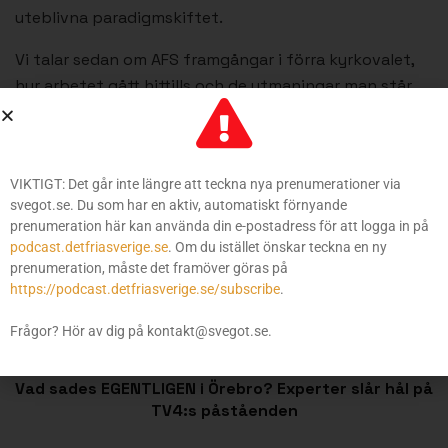
uteblivna paradigmskiftet.
Vi talar sedan om AFS framgångar i förra kyrkovalet,
hur arbetet gått hittills och de utmaningar man står
inför när det gäller höstens val.
Avslutningsvis svarar Gustav Kasselstrand på frågor
från våra podcastprenumeranter och
VIKTIGT: Det går inte längre att teckna nya prenumerationer via
kanalmedlemmar.
svegot.se. Du som har en aktiv, automatiskt förnyande
prenumeration här kan använda din e-postadress för att logga in på
podcast.detfriasverige.se
. Om du istället önskar teckna en ny
Etiketter:
Alternativ för Sverige
Gustav Kasselstrand
prenumeration, måste det framöver göras på
Svenska kyrkan
Sverigedemokraterna
https://podcast.detfriasverige.se/subscribe
.
Frågor? Hör av dig på kontakt@svegot.se.
Föregående inlägg
Vad sades EGENTLIGEN i Örebro? Experter slår hål på
TV4:s påståenden