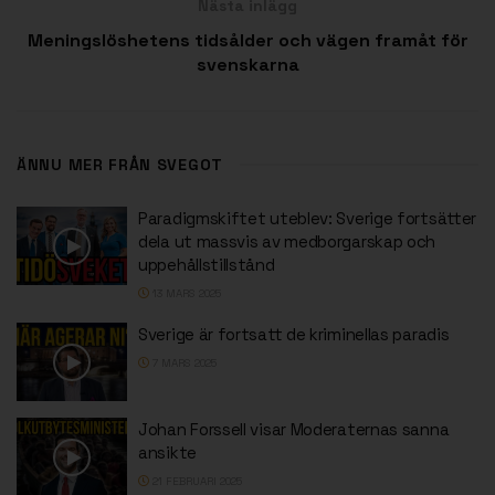
Nästa inlägg
Meningslöshetens tidsålder och vägen framåt för
svenskarna
ÄNNU MER FRÅN SVEGOT
Paradigmskiftet uteblev: Sverige fortsätter
dela ut massvis av medborgarskap och
uppehållstillstånd
13 MARS 2025
Sverige är fortsatt de kriminellas paradis
7 MARS 2025
Johan Forssell visar Moderaternas sanna
ansikte
21 FEBRUARI 2025