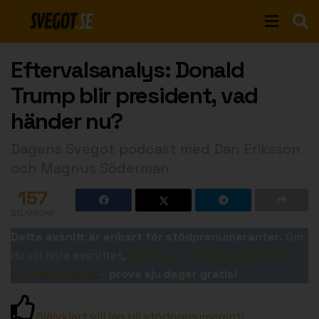
Eftervalsanalys: Donald
Trump blir president, vad
händer nu?
Dagens Svegot podcast med Dan Eriksson
och Magnus Söderman
157
DELNINGAR
Detta avsnitt är enbart för stödprenumeranter.
Om
du vill höra avsnittet,
teckna en stödprenumeration
via friasvenskar
–
prova sju dagar gratis!
Självklart vill jag bli stödprenumerant!