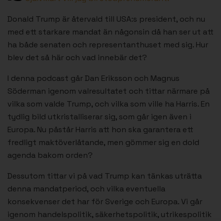
Donald Trump är återvald till USA:s president, och nu
med ett starkare mandat än någonsin då han ser ut att
ha både senaten och representanthuset med sig. Hur
blev det så här och vad innebär det?
I denna podcast går Dan Eriksson och Magnus
Söderman igenom valresultatet och tittar närmare på
vilka som valde Trump, och vilka som ville ha Harris. En
tydlig bild utkristalliserar sig, som går igen även i
Europa. Nu påstår Harris att hon ska garantera ett
fredligt maktöverlåtande, men gömmer sig en dold
agenda bakom orden?
Dessutom tittar vi på vad Trump kan tänkas uträtta
denna mandatperiod, och vilka eventuella
konsekvenser det har för Sverige och Europa. Vi går
igenom handelspolitik, säkerhetspolitik, utrikespolitik