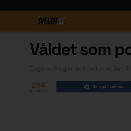
Våldet som pol
Dagens Svegot podcast med Dan E
264
Dela på Facebook
DELNINGAR