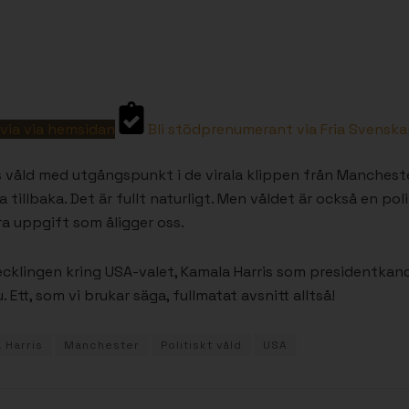
via via hemsidan
Bli stödprenumerant via Fria Svenskar
 våld med utgångspunkt i de virala klippen från Manchester
tillbaka. Det är fullt naturligt. Men våldet är också en poli
ra uppgift som åligger oss.
cklingen kring USA-valet, Kamala Harris som presidentkand
tt, som vi brukar säga, fullmatat avsnitt alltså!
 Harris
Manchester
Politiskt våld
USA