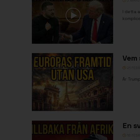
3 MARS
I detta 
komplice
Vem 
21 FEBR
Är Trump
En s
18 FEBR