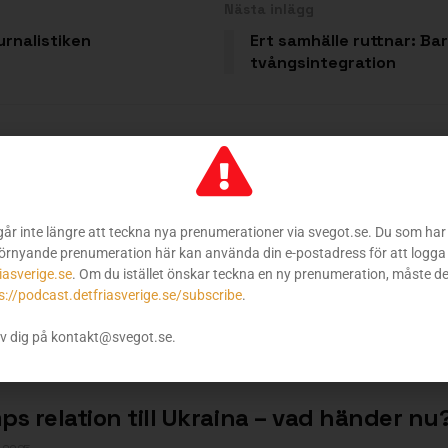
Nästa inlägg
urnalistiken
Ert samhälle ruttnar: Ba
tvångsintegration
ession, Trump, Bitcoin och försvaret av
går inte längre att teckna nya prenumerationer via svegot.se. Du som har 
 2025
örnyande prenumeration här kan använda din e-postadress för att logga 
s fredagssamtal tar vi vid där vi slutade senast och riktar blicken
iasverige.se
. Om du istället önskar teckna en ny prenumeration, måste d
s://podcast.detfriasverige.se/subscribe
.
v dig på kontakt@svegot.se.
ps relation till Ukraina – vad händer nu