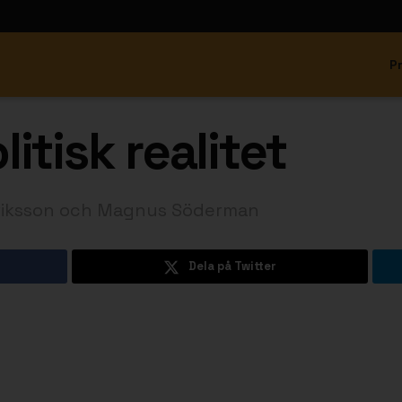
P
itisk realitet
riksson och Magnus Söderman
Dela på Twitter