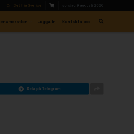
Om Det fria Sverige
söndag 9 augusti 2026
renumeration
Logga in
Kontakta oss
Dela på Telegram