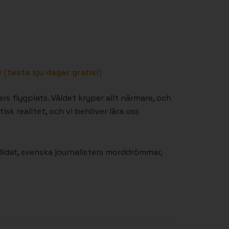
 (
testa sju dagar gratis!
)
s flygplats. Våldet kryper allt närmare, och
tisk realitet, och vi behöver lära oss
idat, svenska journalisters morddrömmar,