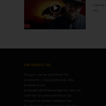
I denna
om...
OM SVEGOT.SE
Svegot var en plattform för
podcasts. I dag publiceras alla
podcasts på
podcast.detfriasverige.se
, men du
som har en prenumeration via
svegot.se sedan tidigare kan
fortfarande administrera den här.