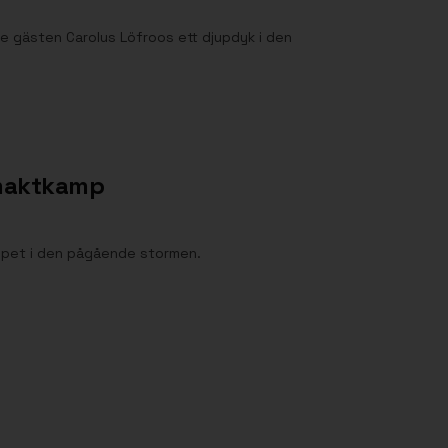
ne gästen Carolus Löfroos ett djupdyk i den
 maktkamp
djupet i den pågående stormen.