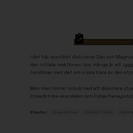
Bli stödprenumerant 
I det här avsnittet diskuterar Dan och Magnus
den initiala reaktionen hos många är att rygga 
handskas med det om vi ska klara av den sto
Men man hinner också med att diskutera utve
Crowdstrike-skandalen och Fidias Panayiotou. E
Etiketter:
Crowdstrike
Donald Trump
Kamala