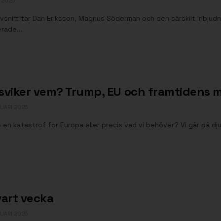
 2025
avsnitt tar Dan Eriksson, Magnus Söderman och den särskilt inbjud
rade...
sviker vem? Trump, EU och framtidens
UARI 2025
 en katastrof för Europa eller precis vad vi behöver? Vi går på 
vart vecka
UARI 2025