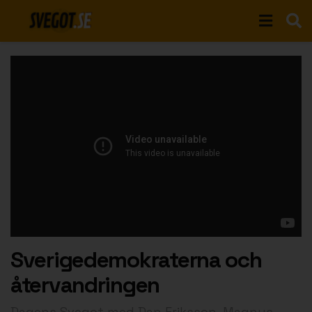
Sverigedemokraterna och
återvandringen
Dagens Svegot med Dan Eriksson, Magnus