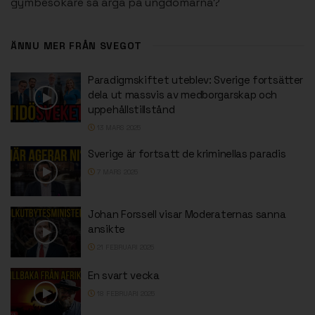
gymbesökare så arga på ungdomarna?
ÄNNU MER FRÅN SVEGOT
Paradigmskiftet uteblev: Sverige fortsätter
dela ut massvis av medborgarskap och
uppehållstillstånd
13 MARS 2025
Sverige är fortsatt de kriminellas paradis
7 MARS 2025
Johan Forssell visar Moderaternas sanna
ansikte
21 FEBRUARI 2025
En svart vecka
18 FEBRUARI 2025