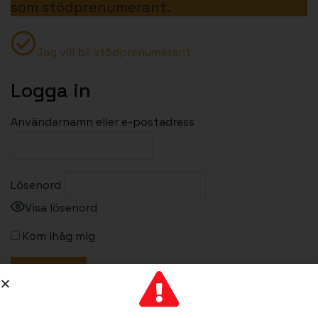
som stödprenumerant.
Jag vill bli stödprenumerant
Logga in
Användarnamn eller e-postadress
Lösenord
Visa lösenord
Kom ihåg mig
Gå med nu
|
Glömt lösenordet?