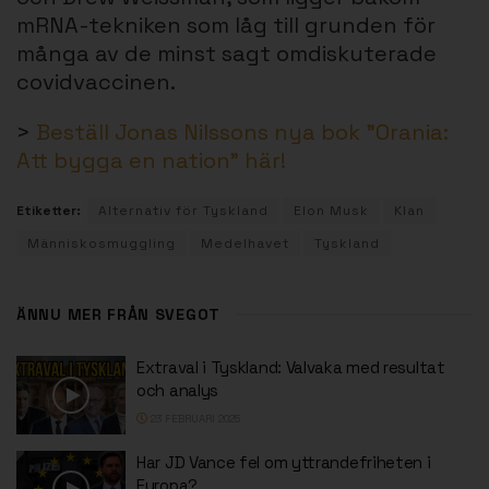
mRNA-tekniken som låg till grunden för
många av de minst sagt omdiskuterade
covidvaccinen.
>
Beställ Jonas Nilssons nya bok ”Orania:
Att bygga en nation” här!
Etiketter:
Alternativ för Tyskland
Elon Musk
Klan
Människosmuggling
Medelhavet
Tyskland
ÄNNU MER FRÅN SVEGOT
Extraval i Tyskland: Valvaka med resultat
och analys
23 FEBRUARI 2025
Har JD Vance fel om yttrandefriheten i
Europa?