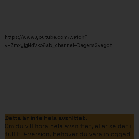
https://www.youtube.com/watch?
v=ZmxyjgN4Vxo&ab_channel=DagensSvegot
Detta är inte hela avsnittet.
Om du vill höra hela avsnittet, eller se det i
full HD-version, behöver du vara inloggad