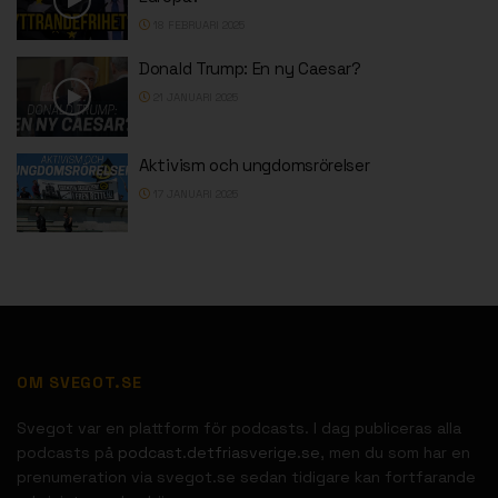
18 FEBRUARI 2025
Donald Trump: En ny Caesar?
21 JANUARI 2025
Aktivism och ungdomsrörelser
17 JANUARI 2025
OM SVEGOT.SE
Svegot var en plattform för podcasts. I dag publiceras alla
podcasts på
podcast.detfriasverige.se
, men du som har en
prenumeration via svegot.se sedan tidigare kan fortfarande