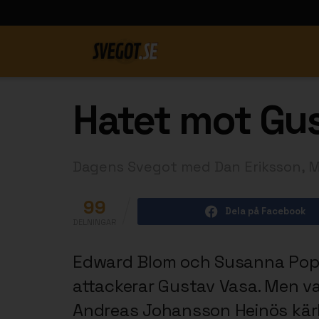
Hatet mot Gus
Dagens Svegot med Dan Eriksson, 
99
Dela på Facebook
DELNINGAR
Edward Blom och Susanna Popov
attackerar Gustav Vasa. Men va
Andreas Johansson Heinös kärle