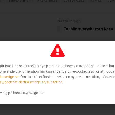
gi
Edward Blom
Franz Boas
Gustav Vasa
Hamas
Jama
Nästa inlägg
Du blir svensk utan krav
icio Rojas attack på svenskheten ställe
går inte längre att teckna nya prenumerationer via svegot.se. Du som har 
pets
örnyande prenumeration här kan använda din e-postadress för att logga 
iasverige.se
. Om du istället önskar teckna en ny prenumeration, måste d
 2024
s://podcast.detfriasverige.se/subscribe
.
enska liberalen Mauricio Rojas går i Svenska Dagbladet, på midso
v dig på kontakt@svegot.se.
folket...