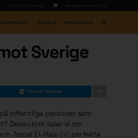
Om Det fria Sverige
lördag 8 augusti 2026
renumeration
Logga in
Kontakta oss
 mot Sverige
Dela på Telegram
på offentliga personer som
et? Dessutom talar vi om
och Jamal El-Hajs (s) perfekta