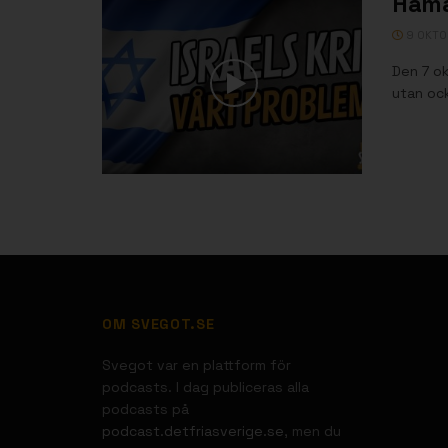
Hama
9 OKTO
Den 7 o
utan oc
OM SVEGOT.SE
Svegot var en plattform för
podcasts. I dag publiceras alla
podcasts på
podcast.detfriasverige.se
, men du