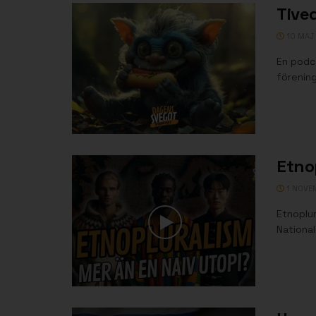
Tived
10 MAJ
En podca
förening
Etnop
1 NOVE
Etnoplur
National