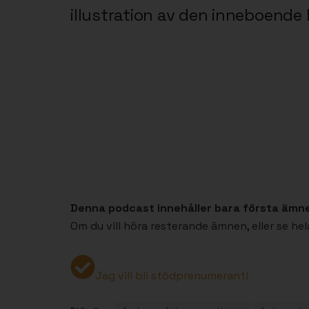
illustration av den inneboende 
Denna podcast innehåller bara första ämn
Om du vill höra resterande ämnen, eller se h
Jag vill bli stödprenumerant!