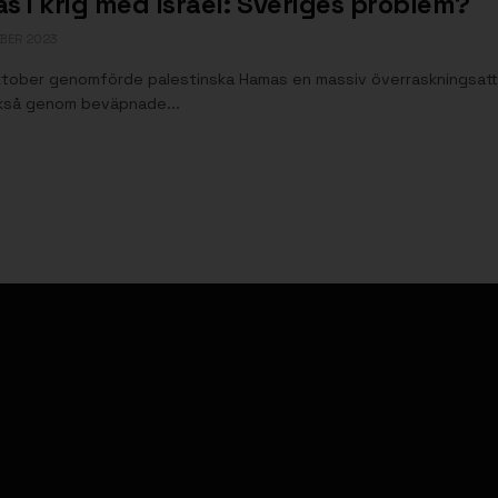
s i krig med Israel: Sveriges problem?
BER 2023
ktober genomförde palestinska Hamas en massiv överraskningsattac
kså genom beväpnade...