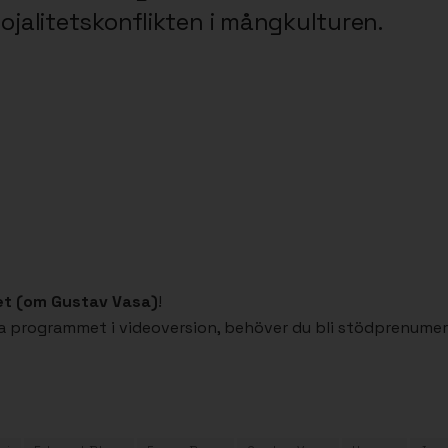
lojalitetskonflikten i mångkulturen.
et (om Gustav Vasa)
!
ela programmet i videoversion, behöver du bli stödprenume