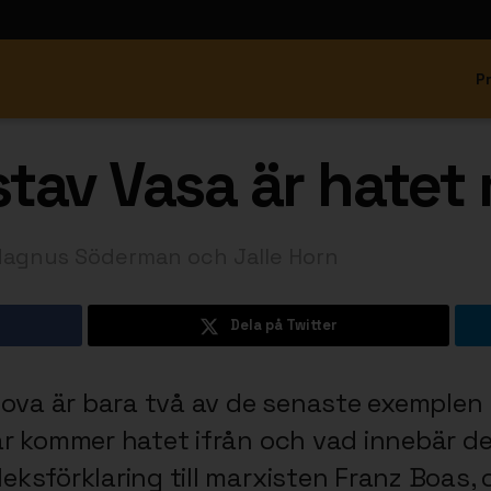
P
tav Vasa är hatet
Magnus Söderman och Jalle Horn
Dela på Twitter
a är bara två av de senaste exemplen 
r kommer hatet ifrån och vad innebär d
ksförklaring till marxisten Franz Boas, 