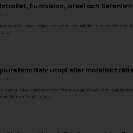
strollet, Eurovision, Israel och Satanism
 2024
st som blir några timmar sen, men inte mindre relevant för det! V
ens...
luralism: Naiv utopi eller moraliskt rät
MBER 2023
alismens idéer kommer ur den franska nya högern, och populariser
demokraterna och i dag...