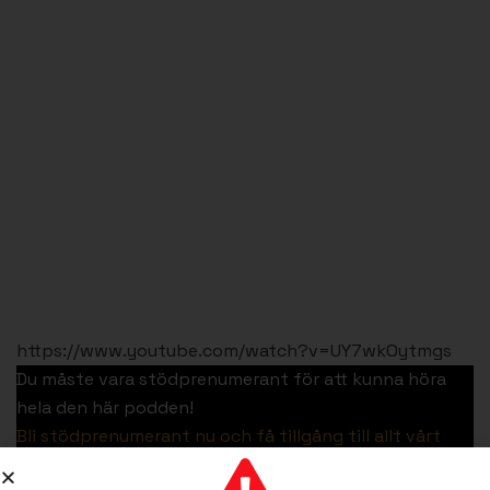
https://www.youtube.com/watch?v=UY7wkOytmgs
Du måste vara stödprenumerant för att kunna höra
hela den här podden!
Bli stödprenumerant nu och få tillgång till allt vårt
material!