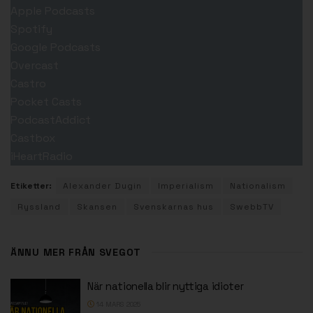
Apple Podcasts
Spotify
Google Podcasts
Overcast
Castro
Pocket Casts
PodcastAddict
Castbox
iHeartRadio
Etiketter:
Alexander Dugin
Imperialism
Nationalism
Ryssland
Skansen
Svenskarnas hus
SwebbTV
ÄNNU MER FRÅN SVEGOT
När nationella blir nyttiga idioter
14 MARS 2025