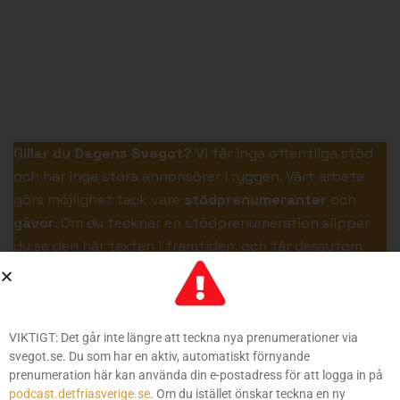
Gillar du Dagens Svegot?
Vi får inga offentliga stöd
och har inga stora annonsörer i ryggen. Vårt arbete
görs möjlighet tack vare
stödprenumeranter
och
gåvor
. Om du tecknar en stödprenumeration slipper
du se den här texten i framtiden, och får dessutom
tillgång till
alla våra program i efterhand
och utan
reklam.
VIKTIGT: Det går inte längre att teckna nya prenumerationer via
Jag vill bli stödprenumerant!
svegot.se. Du som har en aktiv, automatiskt förnyande
prenumeration här kan använda din e-postadress för att logga in på
Etiketter:
Almedalen
Moderaterna
podcast.detfriasverige.se
. Om du istället önskar teckna en ny