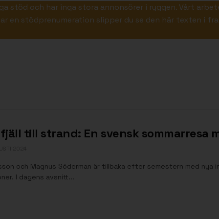
iga stöd och har inga stora annonsörer i ryggen. Vårt arbet
ar en stödprenumeration slipper du se den här texten i fra
 fjäll till strand: En svensk sommarres
USTI 2024
ksson och Magnus Söderman är tillbaka efter semestern med nya in
oner. I dagens avsnitt...