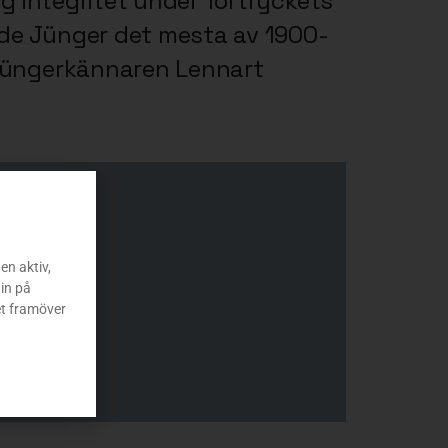
ig integritet under förtryckets
vde Jünger det mesta av 1900-
h Jüngerkännaren Lennart
en aktiv,
in på
et framöver