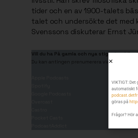
livsstil. Han skrev filosofiska
tider och en av 1900-talets bä
talet och undersökte det med k
Svenssons diskuterar Ernst Jün
Vill du ha På gamla och nya stigar i mobilen
Du kan antingen prenumerera via vårt
RSS-fl
Apple Podcasts
VIKTIGT: Det 
Spotify
automatiskt f
Google Podcasts
podcast.detfr
Overcast
göras på
http
Castro
Frågor? Hör a
Pocket Casts
PodcastAddict