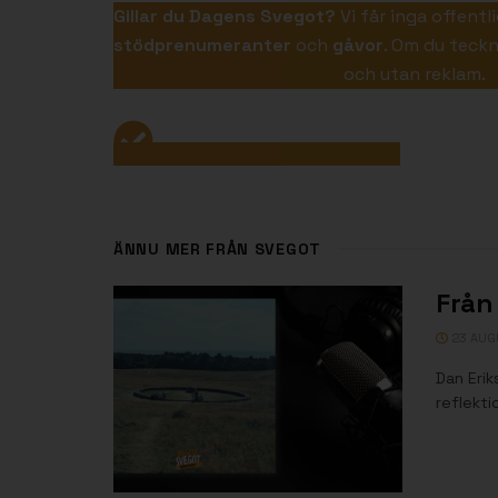
Gillar du Dagens Svegot?
Vi får inga offentl
stödprenumeranter
och
gåvor
. Om du teckn
våra program i efterhand
och utan reklam.
Jag vill bli stödprenumerant!
ÄNNU MER FRÅN SVEGOT
Från
23 AUG
Dan Eri
reflekti