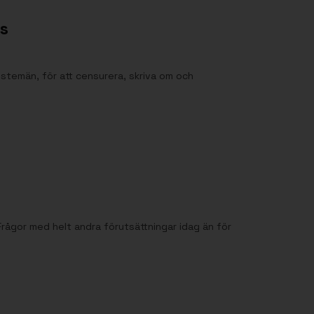
s
nstemän, för att censurera, skriva om och
Frågor med helt andra förutsättningar idag än för