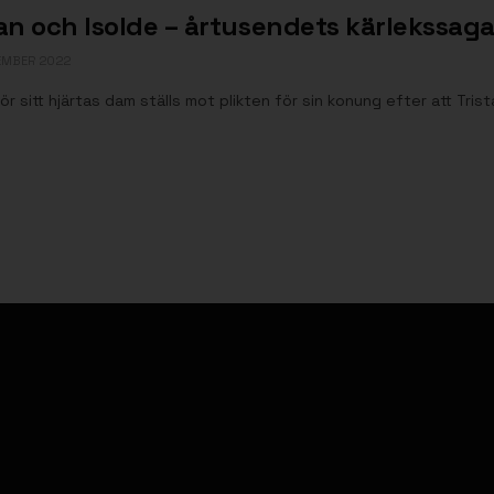
tan och Isolde – årtusendets kärlekssag
EMBER 2022
för sitt hjärtas dam ställs mot plikten för sin konung efter att Tris