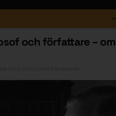
P
losof och författare – om
alle Horn och Lennart Svensson