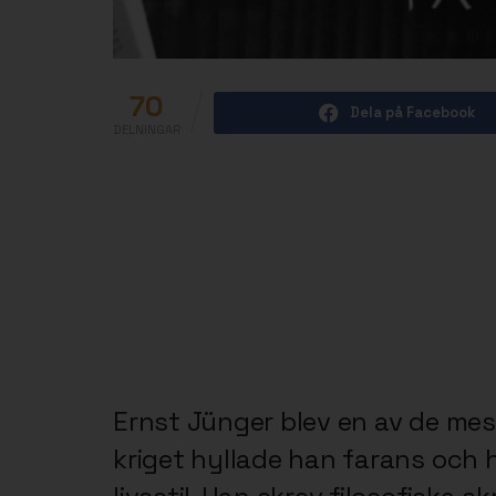
70
Dela på Facebook
DELNINGAR
Ernst Jünger blev en av de mest
kriget hyllade han farans och 