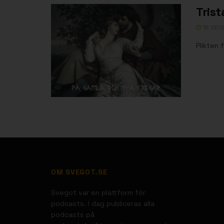
Tris
18 DEC
Plikten 
OM SVEGOT.SE
Svegot var en plattform för
podcasts. I dag publiceras alla
podcasts på