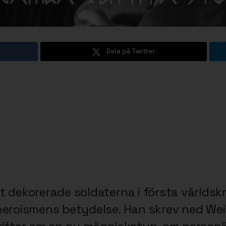
Dela på Twitter
 dekorerade soldaterna i första världskri
heroismens betydelse. Han skrev ned Wei