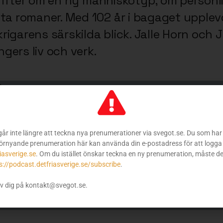
 skrifter om en ny människotyp, om personl
sta romaner. Med 102 år i bagaget upple
rigarens särskilda blick. Jalle Horn oc
gers liv och verk.
?
öde
, eller använda någon av följande tjänster:
går inte längre att teckna nya prenumerationer via svegot.se. Du som har 
örnyande prenumeration här kan använda din e-postadress för att logga 
iasverige.se
. Om du istället önskar teckna en ny prenumeration, måste d
s://podcast.detfriasverige.se/subscribe
.
v dig på kontakt@svegot.se.