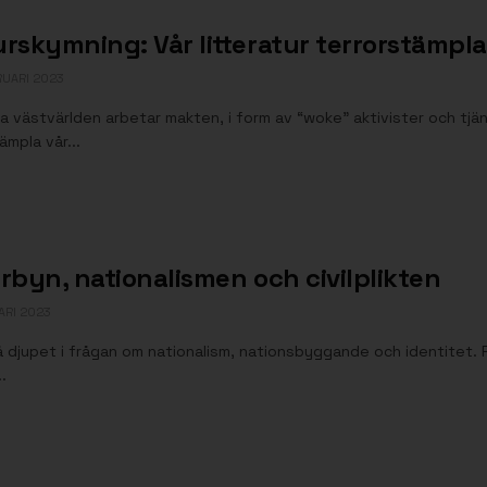
urskymning: Vår litteratur terrorstämpla
RUARI 2023
a västvärlden arbetar makten, i form av “woke” aktivister och tjä
ämpla vår...
erbyn, nationalismen och civilplikten
ARI 2023
å djupet i frågan om nationalism, nationsbyggande och identitet. 
.