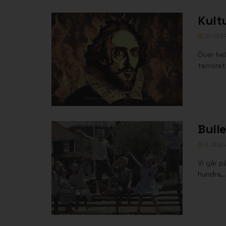
Kult
22 FEB
Över hel
terrorst
Bull
9 JANU
Vi går p
hundra,..