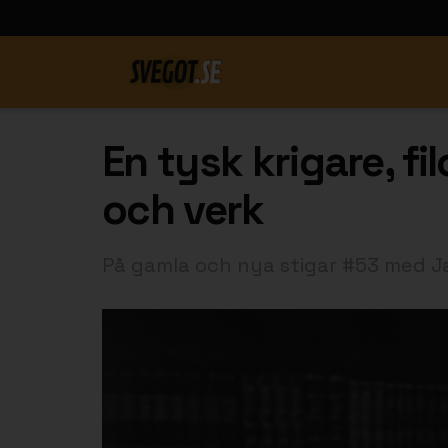
En tysk krigare, fi
och verk
På gamla och nya stigar #53 med J