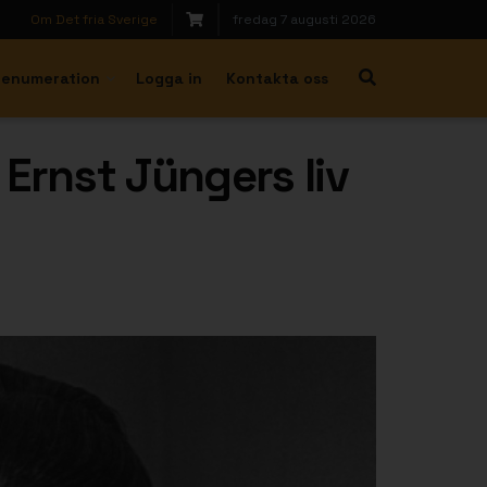
Om Det fria Sverige
fredag 7 augusti 2026
renumeration
Logga in
Kontakta oss
 Ernst Jüngers liv