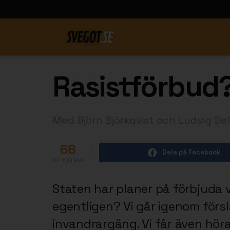
Rasistförbud?
Med Björn Björkqvist och Ludvig Del
68
Dela på Facebook
DELNINGAR
Staten har planer på förbjuda v
egentligen? Vi går igenom försl
invandrargäng. Vi får även hör