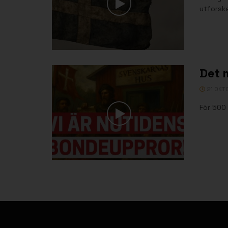
utforska
Det 
21 OKT
För 500 