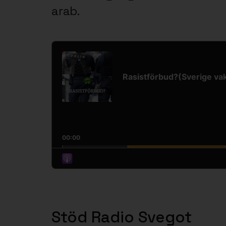
arab.
Audio
Player
Rasistförbud?(Sverige va
00:00
Stöd Radio Svegot