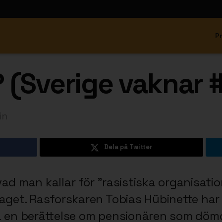
P
 (Sverige vaknar 
in
Dela på Twitter
ad man kallar för ”rasistiska organisatio
aget. Rasforskaren Tobias Hübinette har 
a en berättelse om pensionären som dömde