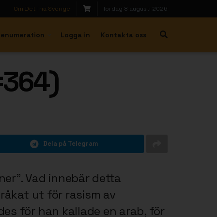
Om Det fria Sverige
lördag 8 augusti 2026
renumeration
Logga in
Kontakta oss
#364)
Dela på Telegram
ner”. Vad innebär detta
råkat ut för rasism av
s för han kallade en arab, för