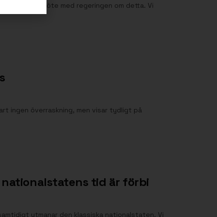
rar nu ta ett möte med regeringen om detta. Vi
s
art ingen överraskning, men visar tydligt på
nationalstatens tid är förbi
 samtidigt utmanar den klassiska nationalstaten. Vi