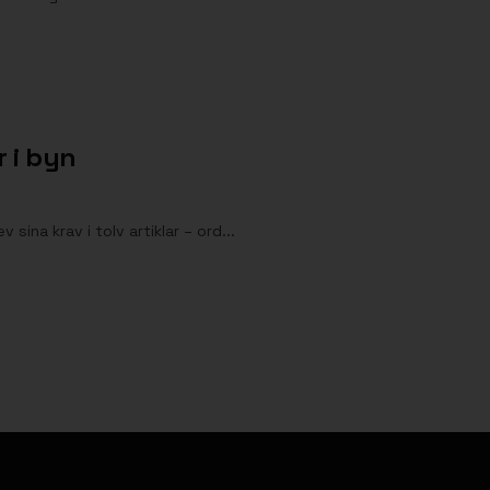
 i byn
ina krav i tolv artiklar – ord...