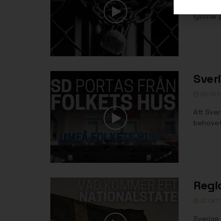
Debatten
lyssnar 
Sver
29 OKT
Att Sver
behovet
Regio
27 OKT
Sverige 