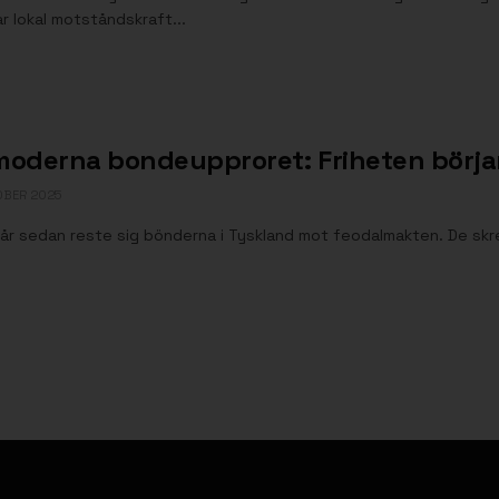
r lokal motståndskraft...
moderna bondeupproret: Friheten börjar
OBER 2025
år sedan reste sig bönderna i Tyskland mot feodalmakten. De skrev s