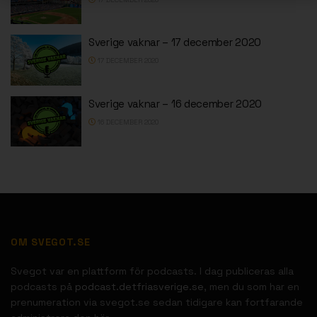
Sverige vaknar – 17 december 2020
17 DECEMBER 2020
Sverige vaknar – 16 december 2020
16 DECEMBER 2020
OM SVEGOT.SE
Svegot var en plattform för podcasts. I dag publiceras alla
podcasts på
podcast.detfriasverige.se
, men du som har en
prenumeration via svegot.se sedan tidigare kan fortfarande