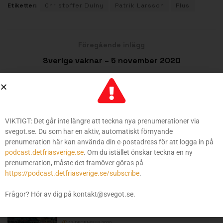
Etiketter:
Christoffer Dulny
Patrik Larsson
Plus
Föregående inlägg
Sverige vaknar – 5 november 2020
Nästa inlägg
Sverige vaknar – 9 november 2020
VIKTIGT: Det går inte längre att teckna nya prenumerationer via
svegot.se. Du som har en aktiv, automatiskt förnyande
ÄNNU MER FRÅN SVEGOT
prenumeration här kan använda din e-postadress för att logga in på
podcast.detfriasverige.se
. Om du istället önskar teckna en ny
prenumeration, måste det framöver göras på
Sverige vaknar – 18 december 2020
https://podcast.detfriasverige.se/subscribe
.
18 DECEMBER 2020
Frågor? Hör av dig på kontakt@svegot.se.
Passningen #249: Veckans värsta (gänget)
17 DECEMBER 2020