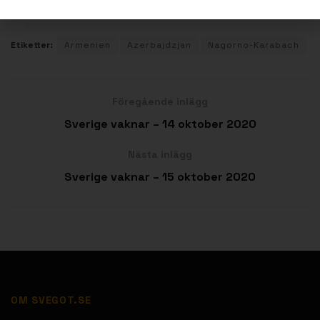
Etiketter:
Armenien
Azerbajdzjan
Nagorno-Karabach
Föregående inlägg
Sverige vaknar – 14 oktober 2020
Nästa inlägg
Sverige vaknar – 15 oktober 2020
OM SVEGOT.SE