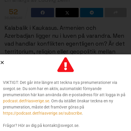
52
DELNINGAR
Kalabalik i Kaukasus. Armenien och
Azerbadjan ligger nu i luven på varandra. Men
vad handlar konflikten egentligen om? Är det
territorium, religion eller geopolitik mellan
USA och Ryssland? Ludvig Delin har tittat
närmre på den minst sagt komplexa
kalabaliken i Kaukasus.
VIKTIGT: Det går inte längre att teckna nya prenumerationer via
svegot.se. Du som har en aktiv, automatiskt förnyande
prenumeration här kan använda din e-postadress för att logga in på
podcast.detfriasverige.se
. Om du istället önskar teckna en ny
prenumeration, måste det framöver göras på
https://podcast.detfriasverige.se/subscribe
.
Frågor? Hör av dig på kontakt@svegot.se.