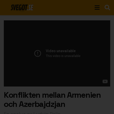
Konflikten mellan Armenien
och Azerbajdzjan
En analys av Ludvig Delin