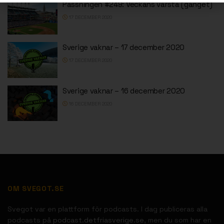
Passningen #249: Veckans värsta (gänget)
17 DECEMBER 2020
Sverige vaknar – 17 december 2020
17 DECEMBER 2020
Sverige vaknar – 16 december 2020
16 DECEMBER 2020
OM SVEGOT.SE
Svegot var en plattform för podcasts. I dag publiceras alla
podcasts på
podcast.detfriasverige.se
, men du som har en