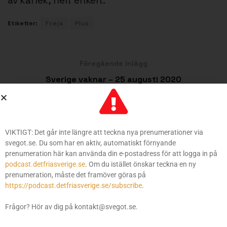
av kärlek, helt enkelt.
Etiketter:
Freja
Plus
Föregående inlägg
Sverige vaknar – 25 augusti 2020
Nästa inlägg
Passningen #233: Norges enda rockstjärna?
VIKTIGT: Det går inte längre att teckna nya prenumerationer via
svegot.se. Du som har en aktiv, automatiskt förnyande
prenumeration här kan använda din e-postadress för att logga in på
ÄNNU MER FRÅN SVEGOT
podcast.detfriasverige.se
. Om du istället önskar teckna en ny
prenumeration, måste det framöver göras på
https://podcast.detfriasverige.se/subscribe
.
Sverige vaknar – 18 december 2020
18 DECEMBER 2020
Frågor? Hör av dig på kontakt@svegot.se.