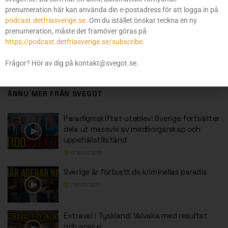
Nationella på frammarsch i Italien! (GMM #275)
prenumeration här kan använda din e-postadress för att logga in på
podcast.detfriasverige.se
. Om du istället önskar teckna en ny
Nästa inlägg
prenumeration, måste det framöver göras på
https://podcast.detfriasverige.se/subscribe
.
Vad vill Alternativ för Sverige? Del 1. (GMM #276)
Frågor? Hör av dig på kontakt@svegot.se.
ÄNNU MER FRÅN SVEGOT
Paradigmskiftet uteblev: Sverige fortsätter
dela ut massvis av medborgarskap och
uppehållstillstånd
13 MARS 2025
Sverige är fortsatt de kriminellas paradis
7 MARS 2025
Extraval i Tyskland: Valvaka med resultat
och analys