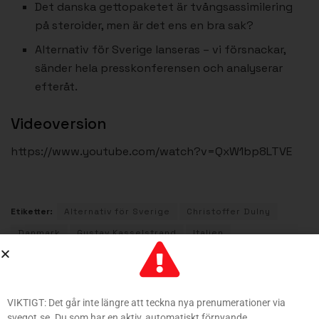
Det danska gettopaketet är tvångsassimilering
på steroider, men är det ens en bra sak?
Alternativ för Sverige lanseras – vi försnackar,
sänder hela presskonferensen och analyserar
efteråt.
Videoversion
https://www.youtube.com/watch?v=QxW1bp8LTVE
Etiketter:
Alternativ för Sverige
Christoffer Dulny
Danmark
Gustav Kasselstrand
Italien
Sverigedemokraterna
Tyskland
VIKTIGT: Det går inte längre att teckna nya prenumerationer via
Föregående inlägg
svegot.se. Du som har en aktiv, automatiskt förnyande