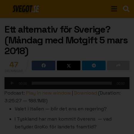
Ett alternativ för Sverige?
(Måndag med Motgift 5 mars
2018)
47
DELNINGAR
Ljudspelare
00:00
00:00
Podcast:
Play in new window
|
Download
(Duration:
3:25:27 — 188.1MB)
Valet i Italien — blir det ens en regering?
I Tyskland har man kommit överens — vad
betyder GroKo för landets framtid?